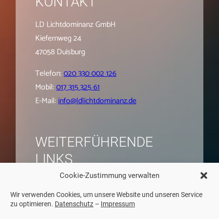
KONTAKT
LD Lichtdominanz GmbH
Kiefernweg 24
47058 Duisburg
Telefon:
020 330 002 126
Mobil:
017 315 325 61
E-Mail:
info@ldlichtdominanz.de
WEITER­­FÜHRENDE
LINKS
Cookie-Zustimmung verwalten
Impressum
Datenschutz
Wir verwenden Cookies, um unsere Website und unseren Service
zu optimieren.
Datenschutz
–
Impressum
AGB