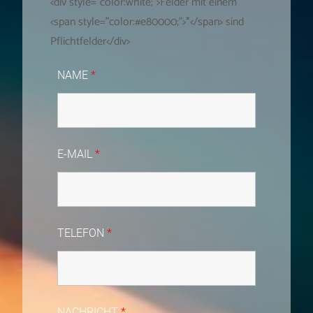
<div style="color:white;">Felder mit einem
<span style="color:#e80000;">*</span> sind
Pflichtfelder</div>
NAME
*
E-MAIL
*
TELEFON
*
NACHRICHT
*