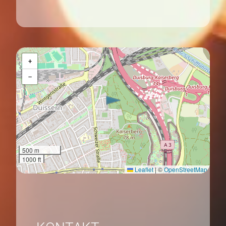
+
−
500 m
1000 ft
Leaflet
|
©
OpenStreetMap